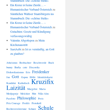
Stammbuch: Die «schöne Stelle»
Ein Kreuz ist keine Zierde… –
Humanistischer Verband Österreich
zu
Sämtlichen Walliser Staatsbürgern ins
Stammbuch: Die «schöne Stelle»
Ein Kreuz ist keine Zierde… –
Humanistischer Verband Österreich
zu
Gutachten: Gesetz und Kündigung
verfassungswidrig
Valentin Abgottspon
zu
Mein
Kirchenaustritt
SaoiAebi
zu
Ist es vernünftig, an Gott
zu glauben?
Atheismus
Beobachter
Beschwerde
Buch
bunny
Burka
cute
Discordia
Freidenker
Diskordianismus
Eris
Gott
fun
Gspon
Hölle
Identitätskarte
Kruzifix
Kandidat
Katholisch
Laizität
Margelist
Maria
Medjugorje
Melchior
Mut
Niko Alm
Philosophie
Passfoto
Preis
Prix Courage
Prolife
Protokoll
Schule
Rechtsverzögerung
Schnee