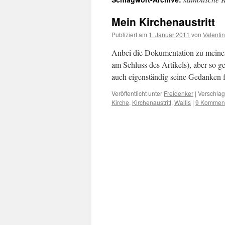
Mein Kirchenaustritt
Publiziert am
1. Januar 2011
von
Valenti
Anbei die Dokumentation zu meinem 
am Schluss des Artikels), aber so g
auch eigenständig seine Gedanken 
Veröffentlicht unter
Freidenker
|
Verschlag
Kirche
,
Kirchenaustritt
,
Wallis
|
9 Kommen