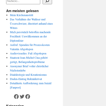
Am meisten gelesen
Mein Kirchenaustritt
Das Verhältnis der Walliser und
Üsserschwizer, illustriert anhand eines
Witzes
Mich persönlich betroffen machende
Frechheit: Unwillkommen an der
Diplomfeier
Aufruf: Spenden für Prozesskosten
Valentin Abgottspon
Audiovisuelles: Fall Abgottspon
Staatsrat Jean-Michel Cina gehört
gerügt, Befangenheitsprobleme
Anonymer Brief voller christlicher
Nächstenliebe
Dialektologie und Kreationismus
Duden-Eintrag Rektalderivat
Detaillierte Aufforderung zum Suizid
[Fanpost]
Facebook
Twitter
Facebook
Kategorien