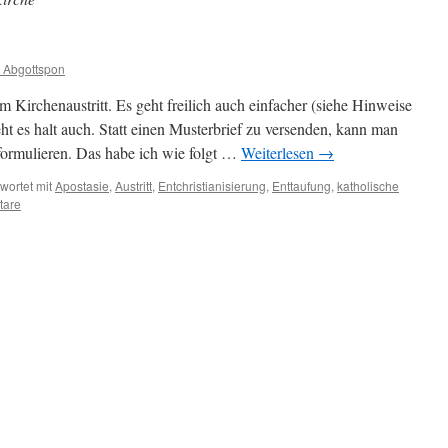
n Abgottspon
Kirchenaustritt. Es geht freilich auch einfacher (siehe Hinweise
eht es halt auch. Statt einen Musterbrief zu versenden, kann man
formulieren. Das habe ich wie folgt …
Weiterlesen
→
wortet mit
Apostasie
,
Austritt
,
Entchristianisierung
,
Enttaufung
,
katholische
tare