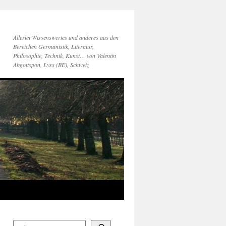
Allerlei Wissenswertes und anderes aus den
Bereichen Germanistik, Literatur,
Philosophie, Technik, Kunst… von Valentin
Abgottspon, Lyss (BE), Schweiz