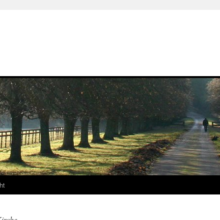
ht
Kirche