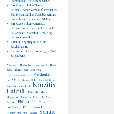
Stammbuch: Die «schöne Stelle»
Ein Kreuz ist keine Zierde… –
Humanistischer Verband Österreich
zu
Sämtlichen Walliser Staatsbürgern ins
Stammbuch: Die «schöne Stelle»
Ein Kreuz ist keine Zierde… –
Humanistischer Verband Österreich
zu
Gutachten: Gesetz und Kündigung
verfassungswidrig
Valentin Abgottspon
zu
Mein
Kirchenaustritt
SaoiAebi
zu
Ist es vernünftig, an Gott
zu glauben?
Atheismus
Beobachter
Beschwerde
Buch
bunny
Burka
cute
Discordia
Freidenker
Diskordianismus
Eris
Gott
fun
Gspon
Hölle
Identitätskarte
Kruzifix
Kandidat
Katholisch
Laizität
Margelist
Maria
Medjugorje
Melchior
Mut
Niko Alm
Philosophie
Passfoto
Preis
Prix Courage
Prolife
Protokoll
Schule
Rechtsverzögerung
Schnee