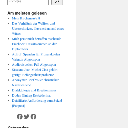
Am meisten gelesen
Mein Kirchenaustritt
Das Verhältnis der Walliser und
Üsserschwizer, illustriert anhand eines
Witzes
Mich persönlich betroffen machende
Frechheit: Unwillkommen an der
Diplomfeier
Aufruf: Spenden für Prozesskosten
Valentin Abgottspon
Audiovisuelles: Fall Abgottspon
Staatsrat Jean-Michel Cina gehört
gerügt, Befangenheitsprobleme
Anonymer Brief voller christlicher
Nächstenliebe
Dialektologie und Kreationismus
Duden-Eintrag Rektalderivat
Detaillierte Aufforderung zum Suizid
[Fanpost]
Facebook
Twitter
Facebook
Kategorien