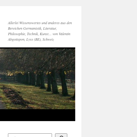
Allerlei Wissenswertes und anderes aus den
Bereichen Germanistik, Literatur,
Philosophie, Technik, Kunst… von Valentin
Abgottspon, Lyss (BE), Schweiz