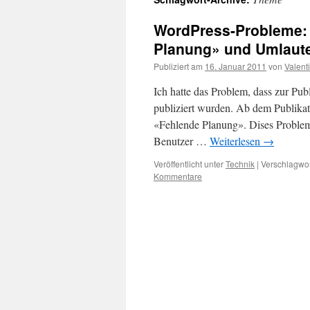
WordPress-Probleme:
Planung» und Umlaut
Publiziert am
16. Januar 2011
von
Valent
Ich hatte das Problem, dass zur Publ
publiziert wurden. Ab dem Publika
«Fehlende Planung». Dises Problem s
Benutzer …
Weiterlesen
→
Veröffentlicht unter
Technik
|
Verschlagwor
Kommentare